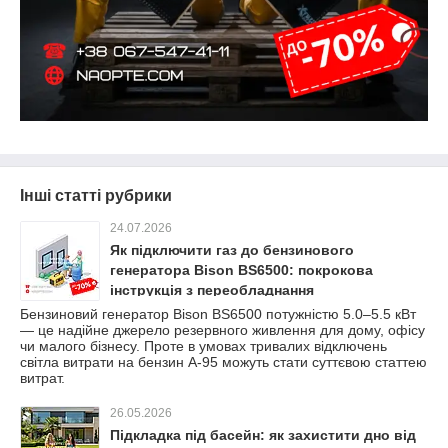
Інші статті рубрики
24.07.2026
Як підключити газ до бензинового
генератора Bison BS6500: покрокова
інструкція з переобладнання
Бензиновий генератор Bison BS6500 потужністю 5.0–5.5 кВт
— це надійне джерело резервного живлення для дому, офісу
чи малого бізнесу. Проте в умовах тривалих відключень
світла витрати на бензин А-95 можуть стати суттєвою статтею
витрат.
26.05.2026
Підкладка під басейн: як захистити дно від