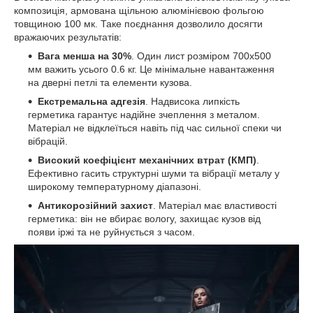
композиція, армована щільною алюмінієвою фольгою
товщиною 100 мк. Таке поєднання дозволило досягти
вражаючих результатів:
Вага менша на 30%
. Один лист розміром 700х500
мм важить усього 0.6 кг. Це мінімальне навантаження
на дверні петлі та елементи кузова.
Екстремальна адгезія
. Надвисока липкість
герметика гарантує надійне зчеплення з металом.
Матеріал не відклеїться навіть під час сильної спеки чи
вібрацій.
Високий коефіцієнт механічних втрат (КМП)
.
Ефективно гасить структурні шуми та вібрації металу у
широкому температурному діапазоні.
Антикорозійний захист
. Матеріал має властивості
герметика: він не вбирає вологу, захищає кузов від
появи іржі та не руйнується з часом.