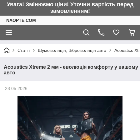
Увага! Змінюємо ціни! Уточни вартість перед
замовленням!
NAOPTE.COM
Статті
Шумоізоляція, Віброізоляція авто
Acoustics X
Acoustics Xtreme 2 мм - еволюція комфорту у вашому
авто
28.05.2026