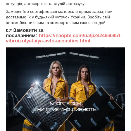
покупців, автосервісів та студій автозвуку!
Замовляйте сертифіковані матеріали прямо зараз, і ми
доставимо їх у будь-який куточок України. Зробіть свій
автомобіль тихішим та комфортнішим вже сьогодні!
👉
Замовити за
посиланням:
https://naopte.com/ua/p2424666951-
vibroizolyatsiya-avto-acoustics.html