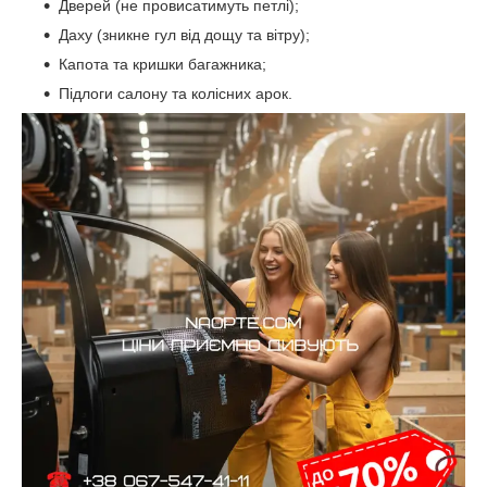
Дверей (не провисатимуть петлі);
Даху (зникне гул від дощу та вітру);
Капота та кришки багажника;
Підлоги салону та колісних арок.