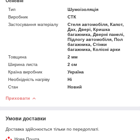
Основні
Тип
Шумоізоляція
Виробник
СТК
Застосування матеріалу
Стеля автомобіля, Капот,
Дах, Двері, Кришка
багажника, Дверні панелі,
Підлогу автомобіля, Пол
багажника, Стінки
багажника, Колісні арки
Товщина
2 мм
Ширина листа
2 см
Країна виробник
Україна
Необхідність нагріву
Ні
Стан
Новий
Приховати
Умови доставки
Доставка здійснюється тільки по передоплаті.
Нова Пошта