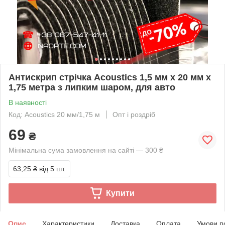
Антискрип стрічка Acoustics 1,5 мм х 20 мм х
1,75 метра з липким шаром, для авто
В наявності
Код: Acoustics 20 мм/1,75 м
Опт і роздріб
69
₴
Мінімальна сума замовлення на сайті — 300 ₴
63,25 ₴
від 5 шт.
Купити
Опис
Характеристики
Доставка
Оплата
Умови п