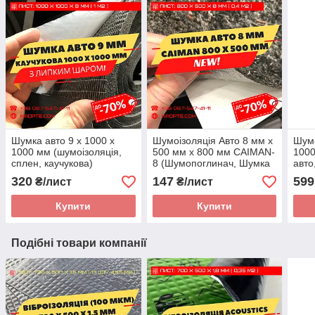
Шумка авто 9 х 1000 х
Шумоізоляція Авто 8 мм х
Шумо
1000 мм (шумоізоляція,
500 мм х 800 мм СAIMAN-
1000
сплен, каучукова)
8 (Шумопоглинач, Шумка
авто
авто, Неткане полотно)
320
147
599
₴/лист
₴/лист
Купити
Купити
Подібні товари компанії