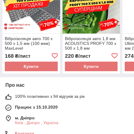
Віброізоляція авто 700 х
Віброізоляція авто 1,8 мм
Вібр
500 х 1,5 мм (100 мкм)
ACOUSTICS PROFY 700 х
Ulti
MaxLevel
500 х 1,8 мм
мм (
168
220
274
₴/лист
₴/лист
Купити
Купити
Про нас
100% позитивних з 94 відгуків за рік
Працює з 15.10.2020
м. Дніпро
Київ , Дніпро , Україна
Контакти