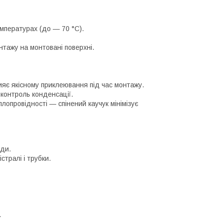
температурах
(до ― 70
°С
).
нтажу на монтовані поверхні.
рияє якісному приклеювання під час монтажу.
 контроль конденсації.
лопровідності ― спінений каучук мінімізує
оди.
тралі і трубки.
.