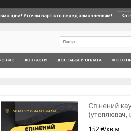
юємо ціни! Уточни вартість перед замовленням!
Ката
РО НАС
КОНТАКТИ
ДОСТАВКА И ОПЛАТА
ФОТО ПР
Спінений ка
(утеплювач, 
152 ₴/кв.м