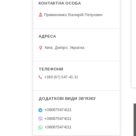
Примаченко Валерій Петрович
Київ, Дніпро, Україна
+380 (67) 547-41-11
+380675474111
+380675474111
+380675474111