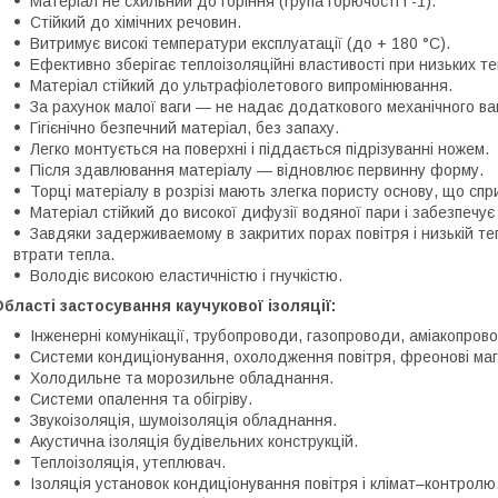
Матеріал не схильний до горіння (група горючості Г-1).
Стійкий до хімічних речовин.
Витримує високі температури експлуатації (до + 180
°С
).
Ефективно зберігає теплоізоляційні властивості при низьких 
Матеріал стійкий до ультрафіолетового випромінювання.
За рахунок малої ваги ― не надає додаткового механічного ва
Гігієнічно безпечний матеріал, без запаху.
Легко монтується на поверхні і піддається підрізуванні ножем.
Після здавлювання матеріалу ― відновлює первинну форму.
Торці матеріалу в розрізі мають злегка пористу основу, що сп
Матеріал стійкий до високої дифузії водяної пари і забезпечує
Завдяки задерживаемому в закритих порах повітря і низькій теп
втрати тепла.
Володіє високою еластичністю і гнучкістю.
бласті застосування каучукової ізоляції:
Інженерні комунікації, трубопроводи, газопроводи, аміакопров
Системи кондиціонування, охолодження повітря, фреонові магіс
Холодильне та морозильне обладнання.
Системи опалення та обігріву.
Звукоізоляція, шумоізоляція обладнання.
Акустична ізоляція будівельних конструкцій.
Теплоізоляція, утеплювач.
Ізоляція установок кондиціонування повітря і клімат–контролю