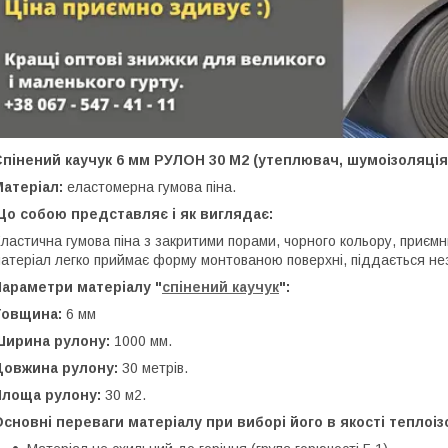
пінений каучук 6 мм РУЛОН 30 М2 (утеплювач, шумоізоляція
Матеріал:
еластомерна гумова піна.
Що собою представляє і як виглядає:
ластична гумова піна з закритими порами, чорного кольору, приємни
атеріал легко приймає форму монтованою поверхні, піддається не
Параметри матеріалу "
спінений каучук
":
Товщина:
6 мм
Ширина рулону:
1000 мм.
Довжина рулону:
30 метрів.
Площа рулону:
30 м2.
сновні переваги матеріалу при виборі його в якості теплоізол