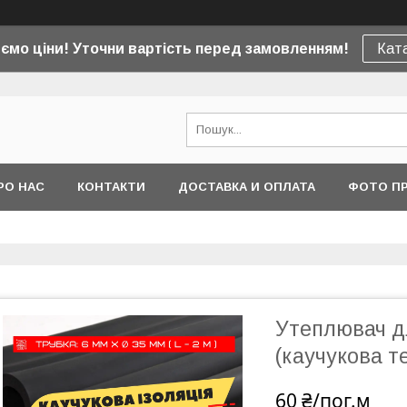
юємо ціни! Уточни вартість перед замовленням!
Ката
РО НАС
КОНТАКТИ
ДОСТАВКА И ОПЛАТА
ФОТО ПР
Утеплювач дл
(каучукова т
60 ₴/пог.м