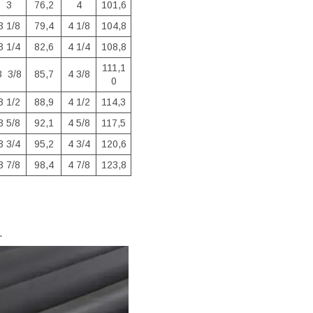
3
76,2
4
101,6
3 1/8
79,4
4 1/8
104,8
3 1/4
82,6
4 1/4
108,8
111,1
3 3/8
85,7
4 3/8
0
3 1/2
88,9
4 1/2
114,3
3 5/8
92,1
4 5/8
117,5
3 3/4
95,2
4 3/4
120,6
3 7/8
98,4
4 7/8
123,8
.