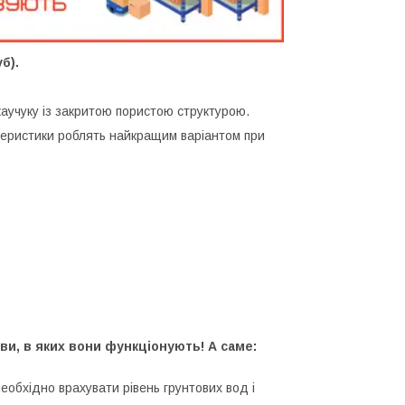
б).
каучуку із закритою пористою структурою.
актеристики роблять найкращим варіантом при
ви, в яких вони функціонують! А саме:
еобхідно врахувати рівень грунтових вод і