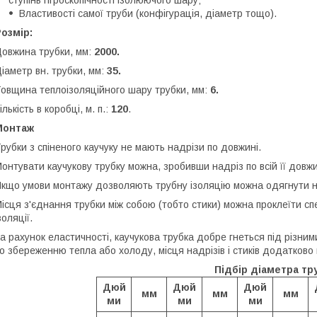
ступінь гігроскопічності ізолюючого шару;
Властивості самої труби (конфігурація, діаметр тощо).
озмір:
овжина трубки, мм:
2000.
іаметр вн. трубки, мм:
35.
овщина теплоізоляційного шару трубки, мм:
6.
ількість в коробці, м. п.:
120
.
Монтаж
рубки з спіненого каучуку не мають надрізи по довжині.
онтувати каучукову трубку можна, зробивши надріз по всій її довжи
кщо умови монтажу дозволяють трубну ізоляцію можна одягнути на т
ісця з'єднання трубки між собою (тобто стики) можна проклеїти сп
золяції.
а рахунок еластичності, каучукова трубка добре гнеться під різн
о збереженню тепла або холоду, місця надрізів і стиків додатково 
Підбір діаметра тр
Дюй
Дюй
Дюй
мм
мм
мм
ми
ми
ми