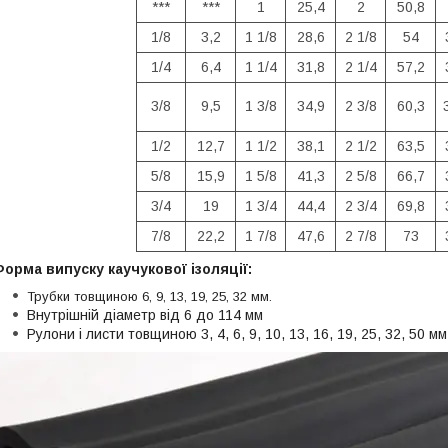
***
***
1
25,4
2
50,8
1/8
3,2
1 1/8
28,6
2 1/8
54
1/4
6,4
1 1/4
31,8
2 1/4
57,2
3/8
9,5
1 3/8
34,9
2 3/8
60,3
1/2
12,7
1 1/2
38,1
2 1/2
63,5
5/8
15,9
1 5/8
41,3
2 5/8
66,7
3/4
19
1 3/4
44,4
2 3/4
69,8
7/8
22,2
1 7/8
47,6
2 7/8
73
орма випуску каучукової ізоляції:
Трубки товщиною 6, 9, 13, 19, 25, 32 мм.
Внутрішній діаметр від 6 до 114 мм
Рулони і листи товщиною 3, 4, 6, 9, 10, 13, 16, 19, 25, 32, 50 мм