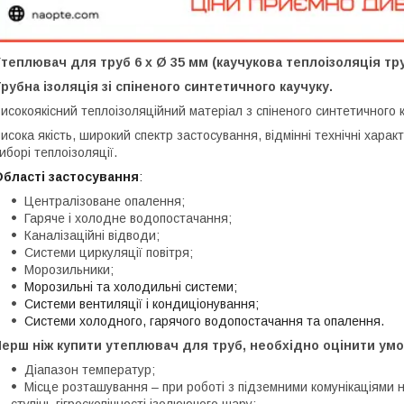
теплювач для труб 6 х Ø 35 мм (каучукова теплоізоляція тру
рубна ізоляція зі спіненого синтетичного каучуку.
исокоякісний теплоізоляційний матеріал з спіненого синтетичного 
исока якість, широкий спектр застосування, відмінні технічні хар
иборі теплоізоляції.
Області застосування
:
Централізоване опалення;
Гаряче і холодне водопостачання;
Каналізаційні відводи;
Системи циркуляції повітря;
Морозильники;
Морозильні та холодильні системи;
Системи вентиляції і кондиціонування;
Системи холодного, гарячого водопостачання та опалення.
ерш ніж купити утеплювач для труб, необхідно оцінити умо
Діапазон температур;
Місце розташування – при роботі з підземними комунікаціями н