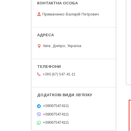
Примаченко Валерій Петрович
Київ, Дніпро, Україна
+380 (67) 547-41-11
+380675474111
+380675474111
+380675474111