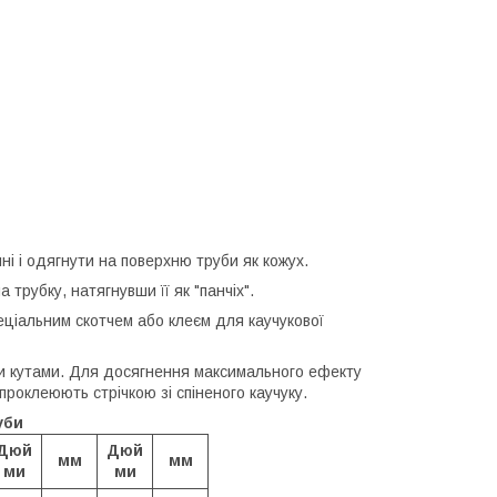
ні і одягнути на поверхню труби як кожух.
рубку, натягнувши її як "панчіх".
еціальним скотчем або клеєм для каучукової
ими кутами. Для досягнення максимального ефекту
проклеюють стрічкою зі спіненого каучуку.
уби
Дюй
Дюй
мм
мм
ми
ми