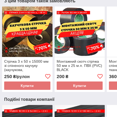
З цим товаром також замовляють
Стрічка 3 х 50 х 15000 мм
Монтажний скотч стрічка
Монт
зі спіненого каучуку
50 мм х 25 м.п. ПВХ (PVC)
спін
(каучукова,
BLACK
ткан
ущільнювальна,
мета
250
200
360
₴/рулон
₴
теплозвукоізоляційна).
Купити
Купити
Подібні товари компанії