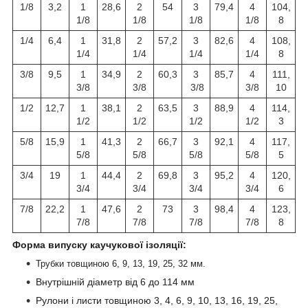
1/8
3,2
1
28,6
2
54
3
79,4
4
104,
1/8
1/8
1/8
1/8
8
1/4
6,4
1
31,8
2
57,2
3
82,6
4
108,
1/4
1/4
1/4
1/4
8
3/8
9,5
1
34,9
2
60,3
3
85,7
4
111,
3/8
3/8
3/8
3/8
10
1/2
12,7
1
38,1
2
63,5
3
88,9
4
114,
1/2
1/2
1/2
1/2
3
5/8
15,9
1
41,3
2
66,7
3
92,1
4
117,
5/8
5/8
5/8
5/8
5
3/4
19
1
44,4
2
69,8
3
95,2
4
120,
3/4
3/4
3/4
3/4
6
7/8
22,2
1
47,6
2
73
3
98,4
4
123,
7/8
7/8
7/8
7/8
8
Форма випуску каучукової ізоляції:
Трубки товщиною 6, 9, 13, 19, 25, 32 мм.
Внутрішній діаметр від 6 до 114 мм
Рулони і листи товщиною 3, 4, 6, 9, 10, 13, 16, 19, 25,