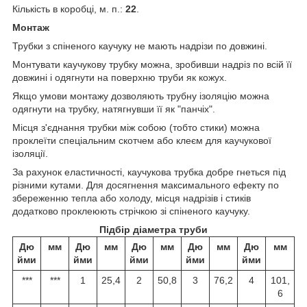
Кількість в коробці, м. п.:
22
.
Монтаж
Трубки з спіненого каучуку не мають надрізи по довжині.
Монтувати каучукову трубку можна, зробивши надріз по всій її
довжині і одягнути на поверхню труби як кожух.
Якщо умови монтажу дозволяють трубну ізоляцію можна
одягнути на трубку, натягнувши її як "панчіх".
Місця з'єднання трубки між собою (тобто стики) можна
проклеїти спеціальним скотчем або клеєм для каучукової
ізоляції.
За рахунок еластичності, каучукова трубка добре гнеться під
різними кутами. Для досягнення максимального ефекту по
збереженню тепла або холоду, місця надрізів і стиків
додатково проклеюють стрічкою зі спіненого каучуку.
Підбір діаметра труби
Дю
мм
Дю
мм
Дю
мм
Дю
мм
Дю
мм
йми
йми
йми
йми
йми
***
***
1
25,4
2
50,8
3
76,2
4
101,
6