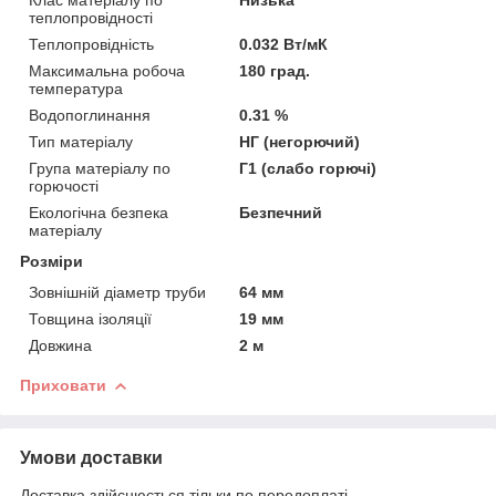
теплопровідності
Теплопровідність
0.032 Вт/мК
Максимальна робоча
180 град.
температура
Водопоглинання
0.31 %
Тип матеріалу
НГ (негорючий)
Група матеріалу по
Г1 (слабо горючі)
горючості
Екологічна безпека
Безпечний
матеріалу
Розміри
Зовнішній діаметр труби
64 мм
Товщина ізоляції
19 мм
Довжина
2 м
Приховати
Умови доставки
Доставка здійснюється тільки по передоплаті.