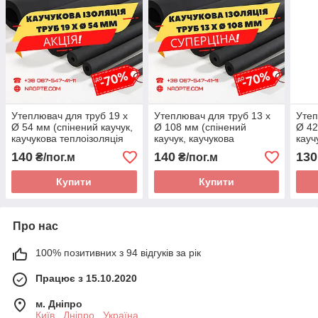
Утеплювач для труб 19 х
Утеплювач для труб 13 х
Утеп
Ø 54 мм (спінений каучук,
Ø 108 мм (спінений
Ø 42
каучукова теплоізоляція
каучук, каучукова
кауч
труб)
теплоізоляція труб)
труб
140
140
130
₴/пог.м
₴/пог.м
Купити
Купити
Про нас
100% позитивних з 94 відгуків за рік
Працює з 15.10.2020
м. Дніпро
Київ , Дніпро , Україна