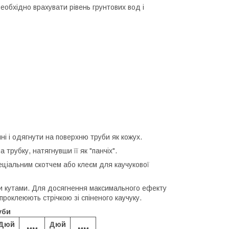
еобхідно врахувати рівень грунтових вод і
ні і одягнути на поверхню труби як кожух.
рубку, натягнувши її як "панчіх".
еціальним скотчем або клеєм для каучукової
ими кутами. Для досягнення максимального ефекту
проклеюють стрічкою зі спіненого каучуку.
уби
Дюй
Дюй