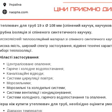
теплювач для труб 19 х Ø 108 мм (спінений каучук, каучуков
рубна ізоляція зі спіненого синтетичного каучуку.
исокоякісний
теплоізоляційний матеріал зі спіненого синтетичного кау
исока якість, широкий спектр застосування, відмінні технічні хар
иборі теплоізоляції.
Області застосування
:
Централізоване опалення;
Гаряче і холодне водопостачання;
Каналізаційні відводи;
Системи циркуляції повітря;
Морозильники;
Морозильні та холодильні системи;
Системи вентиляції і кондиціонування;
Системи холодного, гарячого водопостачання та опалення.
ерш ніж купити утеплювач для труб, необхідно оцінити умо
Діапазон температур;