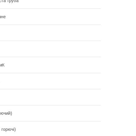
та труба
чне
/мК
.
рючий)
 горючі)