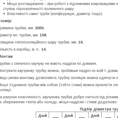
Місце розташування – при роботі з підземними комунікаціями н
ступінь гігроскопічності ізолюючого шару;
Властивості самої труби (конфігурація, діаметр тощо).
озмір:
овжина трубки, мм:
2000.
іаметр вн. трубки, мм:
108.
овщина теплоізоляційного шару трубки, мм:
19.
ількість в коробці, м. п.:
14
.
Монтаж
рубки з спіненого каучуку не мають надрізи по довжині.
онтувати каучукову трубку можна, зробивши надріз по всій її довжи
кщо умови монтажу дозволяють трубну ізоляцію можна одягнути на т
ісця з'єднання трубки між собою (тобто стики) можна проклеїти сп
золяції.
а рахунок еластичності, каучукова трубка добре гнеться під різн
о збереженню тепла або холоду, місця надрізів і стиків додатково 
Підбір діаметра тр
Дюй
Дюй
Дюй