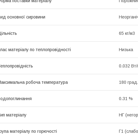
орма поставки матеріалу
Порожнис
ид основної сировини
Неоргані
ільність
65 кг/м3
лас матеріалу по теплопровідності
Низька
еплопровідність
0.032 Вт
аксимальна робоча температура
180 град
одопоглинання
0.31 %
ип матеріалу
НГ (него
рупа матеріалу по горючості
Г1 (слабо