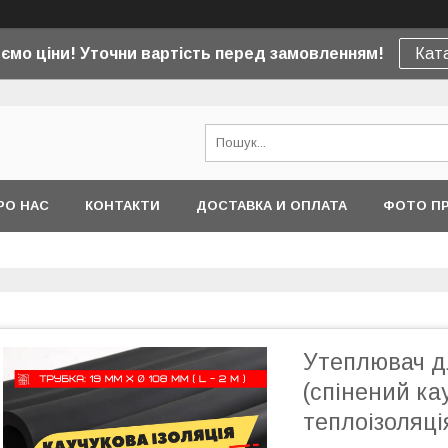
юємо ціни! Уточни вартість перед замовленням!
Ката
РО НАС
КОНТАКТИ
ДОСТАВКА И ОПЛАТА
ФОТО ПР
Утеплювач дл
(спінений ка
теплоізоляці