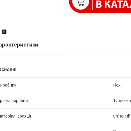
арактеристики
Основні
иробник
Flex
раїна виробник
Туреччи
атеріал ізоляції
Спінений