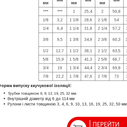
мм
мм
мм
ми
ми
ми
***
***
1
25,4
2
50,8
1/8
3,2
1 1/8
28,6
2 1/8
54
1/4
6,4
1 1/4
31,8
2 1/4
57,2
3/8
9,5
1 3/8
34,9
2 3/8
60,3
1/2
12,7
1 1/2
38,1
2 1/2
63,5
5/8
15,9
1 5/8
41,3
2 5/8
66,7
3/4
19
1 3/4
44,4
2 3/4
69,8
7/8
22,2
1 7/8
47,6
2 7/8
73
орма випуску каучукової ізоляції:
Трубки товщиною 6, 9, 13, 19, 25, 32 мм.
Внутрішній діаметр від 6 до 114 мм
Рулони і листи товщиною 3, 4, 6, 9, 10, 13, 16, 19, 25, 32, 50 мм