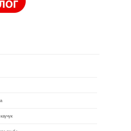
на
 каучук