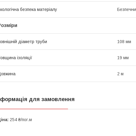
кологічна безпека матеріалу
Безпечн
Розміри
овнішній діаметр труби
108 мм
овщина ізоляції
19 мм
Довжина
2 м
нформація для замовлення
іна:
254 ₴/пог.м