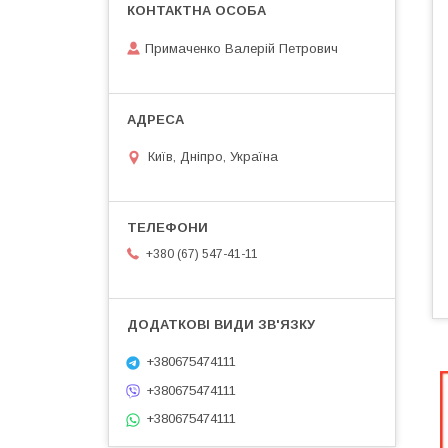
Примаченко Валерій Петрович
Київ, Дніпро, Україна
+380 (67) 547-41-11
+380675474111
+380675474111
+380675474111