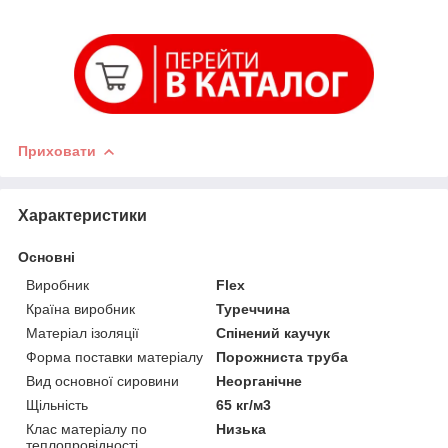
Приховати
Характеристики
Основні
Виробник
Flex
Країна виробник
Туреччина
Матеріал ізоляції
Спінений каучук
Форма поставки матеріалу
Порожниста труба
Вид основної сировини
Неорганічне
Щільність
65 кг/м3
Клас матеріалу по
Низька
теплопровідності