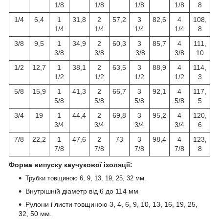
1/8
1/8
1/8
1/8
8
1/4
6,4
1
31,8
2
57,2
3
82,6
4
108,
1/4
1/4
1/4
1/4
8
3/8
9,5
1
34,9
2
60,3
3
85,7
4
111,
3/8
3/8
3/8
3/8
10
1/2
12,7
1
38,1
2
63,5
3
88,9
4
114,
1/2
1/2
1/2
1/2
3
5/8
15,9
1
41,3
2
66,7
3
92,1
4
117,
5/8
5/8
5/8
5/8
5
3/4
19
1
44,4
2
69,8
3
95,2
4
120,
3/4
3/4
3/4
3/4
6
7/8
22,2
1
47,6
2
73
3
98,4
4
123,
7/8
7/8
7/8
7/8
8
Форма випуску каучукової ізоляції:
Трубки товщиною 6, 9, 13, 19, 25, 32 мм.
Внутрішній діаметр від 6 до 114 мм
Рулони і листи товщиною 3, 4, 6, 9, 10, 13, 16, 19, 25,
32, 50 мм.