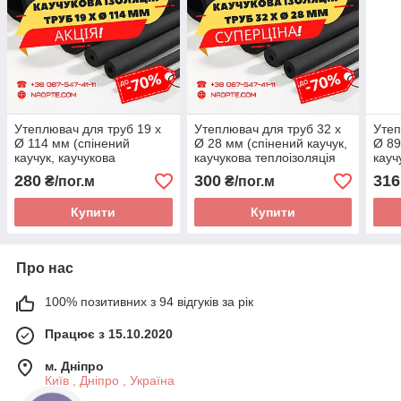
Утеплювач для труб 19 х
Утеплювач для труб 32 х
Утеп
Ø 114 мм (спінений
Ø 28 мм (спінений каучук,
Ø 89
каучук, каучукова
каучукова теплоізоляція
кауч
теплоізоляція труб)
труб)
труб
280
300
316
₴/пог.м
₴/пог.м
Купити
Купити
Про нас
100% позитивних з 94 відгуків за рік
Працює з 15.10.2020
м. Дніпро
Київ , Дніпро , Україна