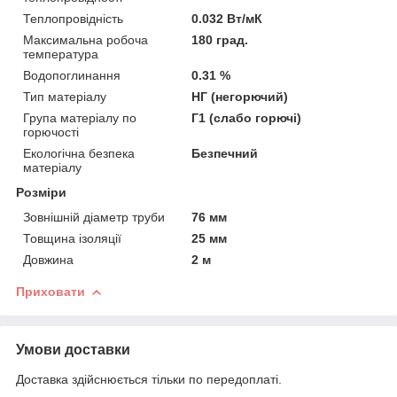
Теплопровідність
0.032 Вт/мК
Максимальна робоча
180 град.
температура
Водопоглинання
0.31 %
Тип матеріалу
НГ (негорючий)
Група матеріалу по
Г1 (слабо горючі)
горючості
Екологічна безпека
Безпечний
матеріалу
Розміри
Зовнішній діаметр труби
76 мм
Товщина ізоляції
25 мм
Довжина
2 м
Приховати
Умови доставки
Доставка здійснюється тільки по передоплаті.