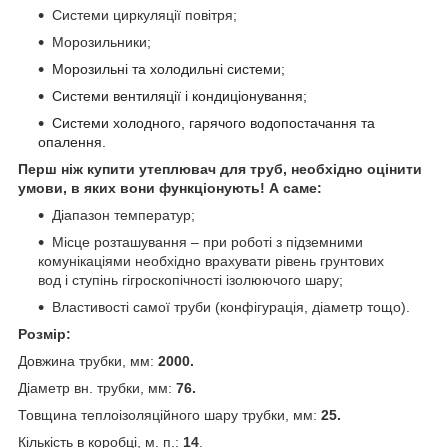
Системи циркуляції повітря;
Морозильники;
Морозильні та холодильні системи;
Системи вентиляції і кондиціонування;
Системи холодного, гарячого водопостачання та
опалення.
Перш ніж купити утеплювач для труб, необхідно оцінити
умови, в яких вони функціонують! А саме:
Діапазон температур;
Місце розташування – при роботі з підземними
комунікаціями необхідно врахувати рівень грунтових
вод і ступінь гігроскопічності ізолюючого шару;
Властивості самої труби (конфігурація, діаметр тощо).
Розмір:
Довжина трубки, мм:
2000.
Діаметр вн. трубки, мм:
76.
Товщина теплоізоляційного шару трубки, мм:
25.
Кількість в коробці, м. п.:
14
.