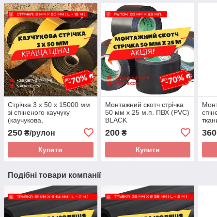
Стрічка 3 х 50 х 15000 мм
Монтажний скотч стрічка
Монт
зі спіненого каучуку
50 мм х 25 м.п. ПВХ (PVC)
спін
(каучукова,
BLACK
ткан
ущільнювальна,
мета
250
200
360
₴/рулон
₴
теплозвукоізоляційна).
Купити
Купити
Подібні товари компанії