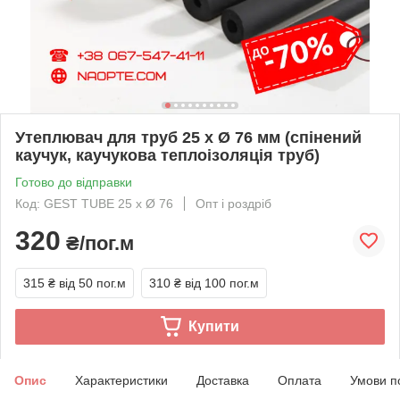
Утеплювач для труб 25 х Ø 76 мм (спінений
каучук, каучукова теплоізоляція труб)
Готово до відправки
Код: GEST TUBE 25 х Ø 76
Опт і роздріб
320
₴/пог.м
315 ₴
від 50 пог.м
310 ₴
від 100 пог.м
Купити
Опис
Характеристики
Доставка
Оплата
Умови п