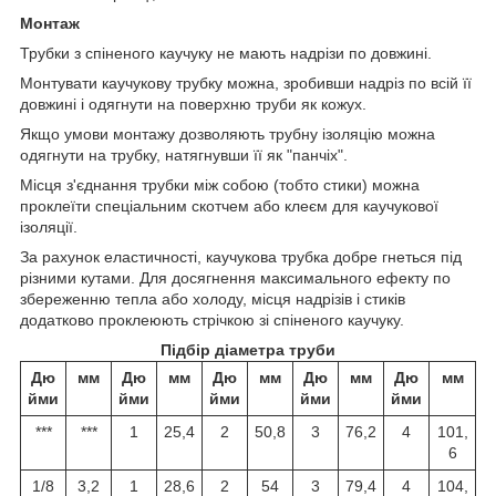
Монтаж
Трубки з спіненого каучуку не мають надрізи по довжині.
Монтувати каучукову трубку можна, зробивши надріз по всій її
довжині і одягнути на поверхню труби як кожух.
Якщо умови монтажу дозволяють трубну ізоляцію можна
одягнути на трубку, натягнувши її як "панчіх".
Місця з'єднання трубки між собою (тобто стики) можна
проклеїти спеціальним скотчем або клеєм для каучукової
ізоляції.
За рахунок еластичності, каучукова трубка добре гнеться під
різними кутами. Для досягнення максимального ефекту по
збереженню тепла або холоду, місця надрізів і стиків
додатково проклеюють стрічкою зі спіненого каучуку.
Підбір діаметра труби
Дю
мм
Дю
мм
Дю
мм
Дю
мм
Дю
мм
йми
йми
йми
йми
йми
***
***
1
25,4
2
50,8
3
76,2
4
101,
6
1/8
3,2
1
28,6
2
54
3
79,4
4
104,