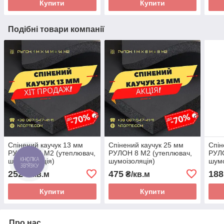
Купити
Купити
Подібні товари компанії
Спінений каучук 13 мм
Спінений каучук 25 мм
Спін
РУЛОН 14 М2 (утеплювач,
РУЛОН 8 М2 (утеплювач,
РУЛО
шумоізоляція)
шумоізоляція)
шумо
252
475
188
₴/кв.м
₴/кв.м
Купити
Купити
Про нас