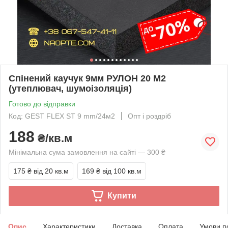
Спінений каучук 9мм РУЛОН 20 М2
(утеплювач, шумоізоляція)
Готово до відправки
Код: GEST FLEX ST 9 mm/24м2
Опт і роздріб
188
₴/кв.м
Мінімальна сума замовлення на сайті — 300 ₴
175 ₴
від 20 кв.м
169 ₴
від 100 кв.м
Купити
Опис
Характеристики
Доставка
Оплата
Умови п