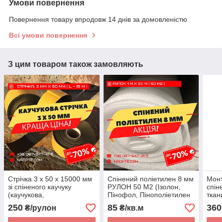
Умови повернення
Повернення товару впродовж 14 днів за домовленістю
Всі умови повернення
З цим товаром також замовляють
Стрічка 3 х 50 х 15000 мм
Спінений поліетилен 8 мм
Монт
зі спіненого каучуку
РУЛОН 50 М2 (Ізолон,
спін
(каучукова,
Пінофол, Пінополіетилен
ткан
ущільнювальна,
ППЕ)
мета
250
85
360
₴/рулон
₴/кв.м
теплозвукоізоляційна).