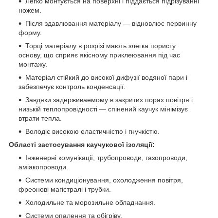
Легко монтується на поверхні і піддається підрізуванні
ножем.
Після здавлювання матеріалу ― відновлює первинну
форму.
Торці матеріалу в розрізі мають злегка пористу
основу, що сприяє якісному приклеювання під час
монтажу.
Матеріал стійкий до високої дифузії водяної пари і
забезпечує контроль конденсації.
Завдяки задерживаемому в закритих порах повітря і
низькій теплопровідності ― спінений каучук мінімізує
втрати тепла.
Володіє високою еластичністю і гнучкістю.
Області застосування каучукової ізоляції:
Інженерні комунікації, трубопроводи, газопроводи,
аміакопроводи.
Системи кондиціонування, охолодження повітря,
фреонові магістралі і трубки.
Холодильне та морозильне обладнання.
Системи опалення та обігріву.