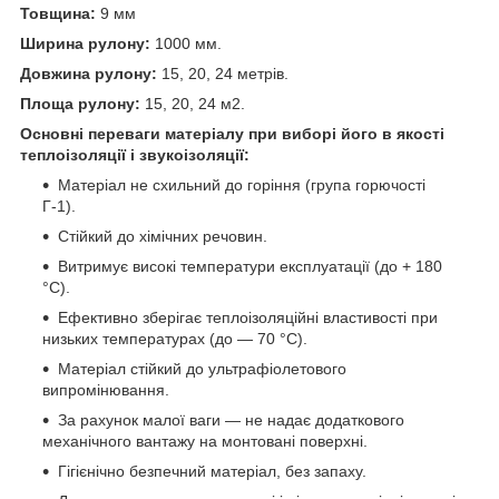
Товщина:
9 мм
Ширина рулону:
1000 мм.
Довжина рулону:
15, 20, 24 метрів.
Площа рулону:
15, 20, 24 м2.
Основні переваги матеріалу при виборі його в якості
теплоізоляції і звукоізоляції:
Матеріал не схильний до горіння (група горючості
Г-1).
Стійкий до хімічних речовин.
Витримує високі температури експлуатації (до + 180
°С
).
Ефективно зберігає теплоізоляційні властивості при
низьких температурах
(до ― 70
°С
).
Матеріал стійкий до ультрафіолетового
випромінювання.
За рахунок малої ваги ― не надає додаткового
механічного вантажу на монтовані поверхні.
Гігієнічно безпечний матеріал, без запаху.