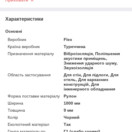
Приховати
Характеристики
Основні
Виробник
Flex
Країна виробник
Туреччина
Призначення матеріалу
Віброізоляція, Поліпшення
акустики приміщень,
Зниження ударного шуму,
Звукоізоляція
Область застосування
Для стін, Для підлоги, Для
стель, Для каркасних
конструкцій, Для
інженерного обладнання
Форма поставки матеріалу
Рулон
Ширина
1000 мм
Товщина
9 мм
Колір
Чорний
Екологічний матеріал
Так
Група матеріалу по
Г1 (слабо горючі)