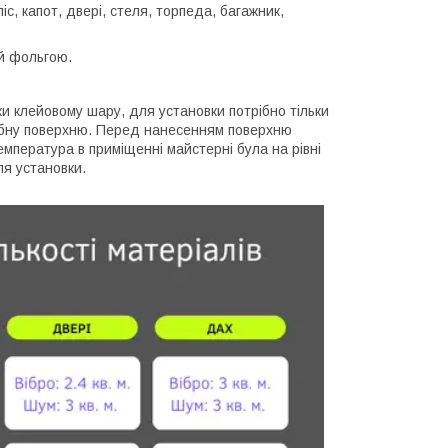
іс, капот, двері, стеля, торпеда, багажник,
ий фольгою.
и клейовому шару, для установки потрібно тільки
трібну поверхню. Перед нанесенням поверхню
емпература в приміщенні майстерні була на рівні
ля установки.