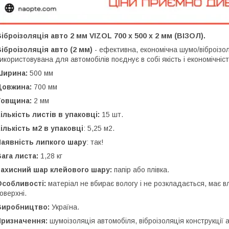
іброізоляція авто 2 мм VIZOL 700 х 500 х 2 мм (ВІЗОЛ).
іброізоляція авто (2 мм)
- ефективна, економічна шумо/віброізол
икористовувана для автомобілів поєднує в собі якість і економічніс
Ширина:
500 мм
Довжина:
700 мм
Товщина:
2 мм
ількість листів в упаковці:
15 шт.
ількість м2 в упаковці
: 5,25 м2.
Наявність липкого шару
: так!
ага листа:
1,28 кг
Захисний шар клейового шару:
папір або плівка.
Особливості:
матеріал не вбирає вологу і не розкладається, має вл
оверхні.
Виробництво:
Україна.
Призначення:
шумоізоляція автомобіля, віброізоляція конструкції 