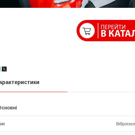
арактеристики
Основні
ип
Віброізо