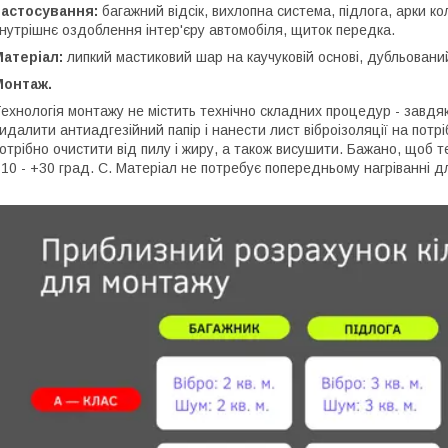
Застосування:
багажний відсік, вихлопна система, підлога, арки кол
нутрішнє оздоблення інтер'єру автомобіля, щиток передка.
атеріал:
липкий мастиковий шар на каучуковій основі, дубльован
Монтаж.
ехнологія монтажу не містить технічно складних процедур - завдяк
идалити антиадгезійний папір і нанести лист віброізоляції на по
отрібно очистити від пилу і жиру, а також висушити. Бажано, щоб т
10 - +30 град. С. Матеріал не потребує попередньому нагріванні д