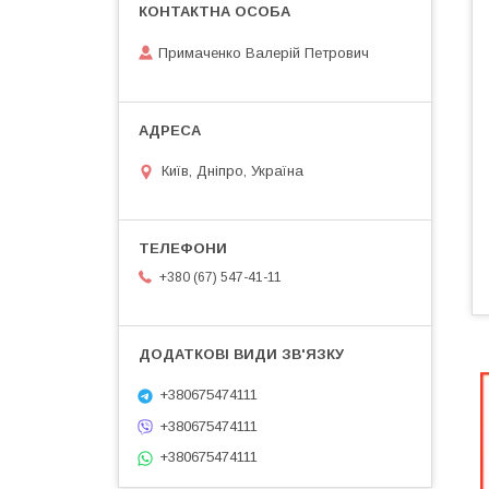
Примаченко Валерій Петрович
Київ, Дніпро, Україна
+380 (67) 547-41-11
+380675474111
+380675474111
+380675474111