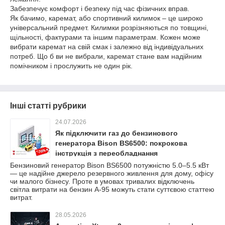
Забезпечує комфорт і безпеку під час фізичних вправ.
Як бачимо, каремат, або спортивний килимок – це широко
універсальний предмет. Килимки розрізняються по товщині,
щільності, фактурами та іншим параметрам. Кожен може
вибрати каремат на свій смак і залежно від індивідуальних
потреб. Що б ви не вибрали, каремат стане вам надійним
помічником і прослужить не один рік.
Інші статті рубрики
24.07.2026
Як підключити газ до бензинового
генератора Bison BS6500: покрокова
інструкція з переобладнання
Бензиновий генератор Bison BS6500 потужністю 5.0–5.5 кВт
— це надійне джерело резервного живлення для дому, офісу
чи малого бізнесу. Проте в умовах тривалих відключень
світла витрати на бензин А-95 можуть стати суттєвою статтею
витрат.
28.05.2026