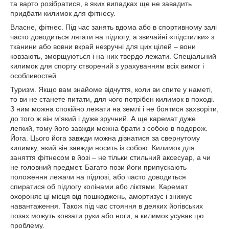
та варто розібратися, в яких випадках ще не завадить
придбати килимок для фітнесу.
Власне, фітнес. Під час занять вдома або в спортивному залі
часто доводиться лягати на підлогу, а звичайні «підстилки» з
тканини або вовни вкрай незручні для цих цілей – вони
ковзають, зморщуються і на них твердо лежати. Спеціальний
килимок для спорту створений з урахуванням всіх вимог і
особливостей.
Туризм. Якщо вам знайоме відчуття, коли ви спите у наметі,
то ви не станете питати, для чого потрібен килимок в поході.
З ним можна спокійно лежати на землі і не боятися захворіти,
до того ж він м'який і дуже зручний. А ще каремат дуже
легкий, тому його завжди можна брати з собою в подорож.
Йога. Цього йога завжди можна дізнатися за свернутому
килимку, який він завжди носить із собою. Килимок для
заняття фітнесом в йозі – не тільки стильний аксесуар, а чи
не головний предмет. Багато пози йоги припускають
положення лежачи на підлозі, або часто доводиться
спиратися об підлогу колінами або ліктями. Каремат
охороняє ці місця від пошкоджень, амортизує і знижує
навантаження. Також під час стояння в деяких йогівських
позах можуть ковзати руки або ноги, а килимок усуває цю
проблему.