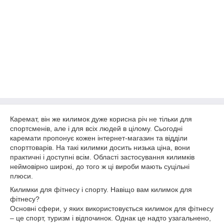
Каремат, він же килимок дуже корисна річ не тільки для
спортсменів, але і для всіх людей в цілому. Сьогодні
каремати пропонує кожен інтернет-магазин та відділи
спорттоварів. На такі килимки досить низька ціна, вони
практичні і доступні всім. Області застосування килимків
неймовірно широкі, до того ж ці вироби мають суцільні
плюси.
Килимки для фітнесу і спорту. Навіщо вам килимок для
фітнесу?
Основні сфери, у яких використовується килимок для фітнесу
– це спорт, туризм і відпочинок. Однак це надто узагальнено,