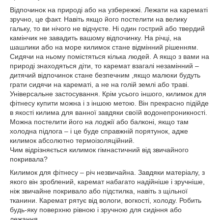
Відпочинок на природі або на узбережжі. Лежати на карематі
зручно, це факт. Навіть якщо його постелити на велику
гальку, то ви нічого не відчуєте. Ні один гострий або твердий
камінчик не завадить вашому відпочинку. На річці, на
шашлики або на море килимок стане відмінний рішенням.
Сидячи на ньому помістяться кілька людей. А якщо з вами на
природі знаходяться діти, то каремат взагалі незамінний –
дитячий відпочинок стане безпечним ,якщо малюки будуть
грати сидячи на карематі, а не на голій землі або траві.
Універсальне застосування. Крім усього іншого, килимок для
фітнесу купити можна і з іншою метою. Він прекрасно підійде
в якості килима для ванної завдяки своїй водонепроникності.
Можна постелити його на лоджії або балконі, якщо там
холодна підлога – і це буде справжній порятунок, адже
килимок абсолютно термоізоляційний.
Чим відрізняється килимок гімнастичний від звичайного
покривала?
Килимок для фітнесу – річ незвичайна. Завдяки матеріалу, з
якого він зроблений, каремат набагато надійніше і зручніше,
ніж звичайне покривало або підстилка, навіть з щільної
тканини. Каремат рятує від вологи, вогкості, холоду. Робить
будь-яку поверхню рівною і зручною для сидіння або
лежання.