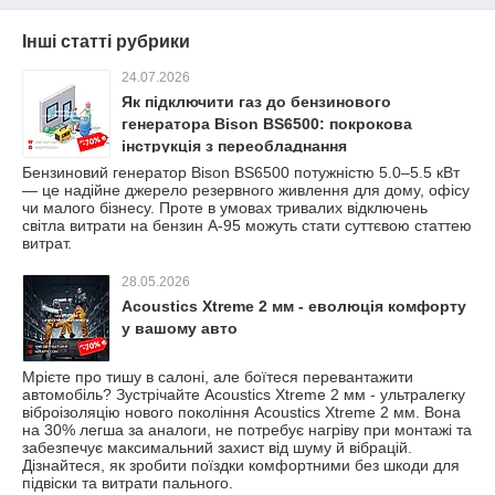
Інші статті рубрики
24.07.2026
Як підключити газ до бензинового
генератора Bison BS6500: покрокова
інструкція з переобладнання
Бензиновий генератор Bison BS6500 потужністю 5.0–5.5 кВт
— це надійне джерело резервного живлення для дому, офісу
чи малого бізнесу. Проте в умовах тривалих відключень
світла витрати на бензин А-95 можуть стати суттєвою статтею
витрат.
28.05.2026
Acoustics Xtreme 2 мм - еволюція комфорту
у вашому авто
Мрієте про тишу в салоні, але боїтеся перевантажити
автомобіль? Зустрічайте Acoustics Xtreme 2 мм - ультралегку
віброізоляцію нового покоління Acoustics Xtreme 2 мм. Вона
на 30% легша за аналоги, не потребує нагріву при монтажі та
забезпечує максимальний захист від шуму й вібрацій.
Дізнайтеся, як зробити поїздки комфортними без шкоди для
підвіски та витрати пального.