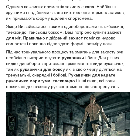
Одним з важливих елементів захисту є
капа
. Найбільш
зручними і надійними є капи виготовлені з термопластиков,
які приймають форму щелепи спортсмена.
Якщо Ви займаєтеся такими єдиноборствами як кікбоксинг,
таеквондо, тайським боксом, Вам потрібно купити
захист
для ніг
. Правильно підібраний
захист гомілки
чудово
сгинается і повинна відповідати формі і розміру ноги.
Під час тренувального процесу та змагань для захисту рук
необхідно використовувати
рукавички
і бинт. Для різних
видів єдиноборств притаманні різноманітні види рукавичок,
такі як
рукавички для боксу
які в свою чергу діляться на
тренувальні, снарядні і бойові.
Рукавички для карате
,
рукавички иэригуми
,
таеквандо
і інші види, всі вони
покликані для захисту рук спортсмена під час тренувань.